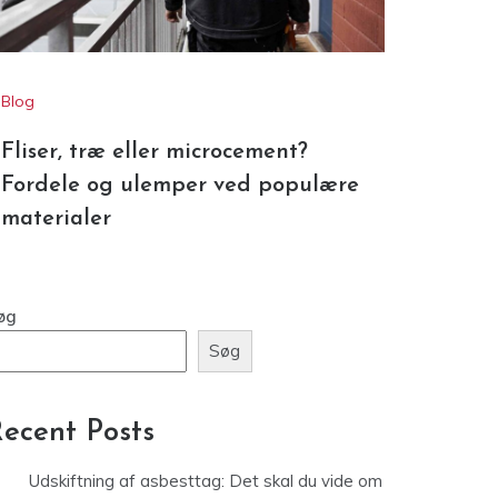
Blog
Fliser, træ eller microcement?
Fordele og ulemper ved populære
materialer
øg
Søg
ecent Posts
Udskiftning af asbesttag: Det skal du vide om
de nye regler og krav