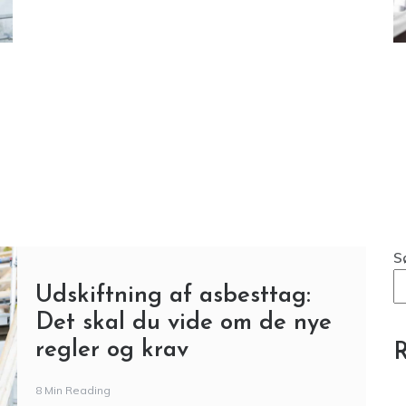
S
Udskiftning af asbesttag:
Det skal du vide om de nye
regler og krav
R
8 Min Reading