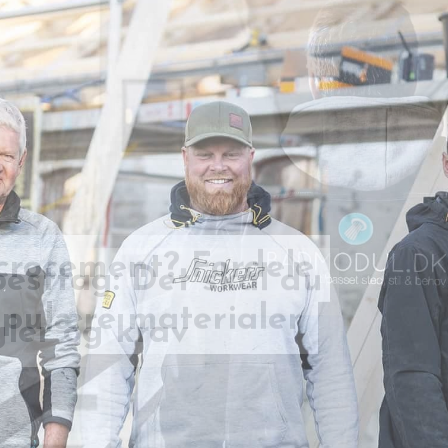
esttag: Det skal du
microcement? Fordele
ler og krav
pulære materialer