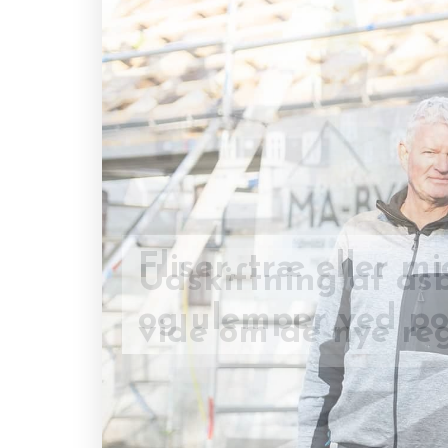
Udskiftning af asb
Fliser, træ eller 
vide om de nye reg
og ulemper ved po