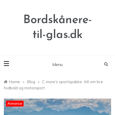
Skip
to
content
Bordskånere-
til-glas.dk
Menu
Home
»
Blog
»
C more’s sportspakke: Alt om live
fodbold og motorsport
Annonce