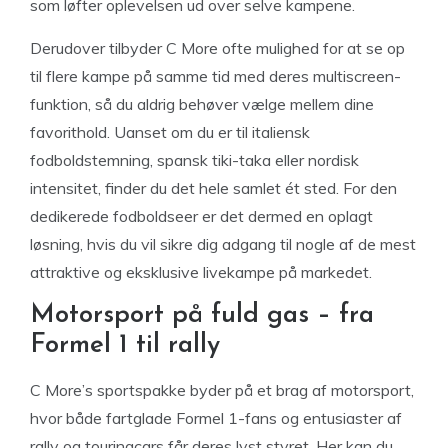
som løfter oplevelsen ud over selve kampene.
Derudover tilbyder C More ofte mulighed for at se op
til flere kampe på samme tid med deres multiscreen-
funktion, så du aldrig behøver vælge mellem dine
favorithold. Uanset om du er til italiensk
fodboldstemning, spansk tiki-taka eller nordisk
intensitet, finder du det hele samlet ét sted. For den
dedikerede fodboldseer er det dermed en oplagt
løsning, hvis du vil sikre dig adgang til nogle af de mest
attraktive og eksklusive livekampe på markedet.
Motorsport på fuld gas – fra
Formel 1 til rally
C More’s sportspakke byder på et brag af motorsport,
hvor både fartglade Formel 1-fans og entusiaster af
rally og touringcars får deres lyst styret. Her kan du