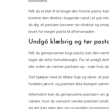
konsistens.
Når du er klar til at bruge den frosne pasta, ka
komme den direkte i kogende vand i et par min
du dig, at pastaen bevarer sin struktur og smag 
lavet for meget pasta til aftensmaden.
Undgå klæbrig og tør past
Når du genopvarmer kogt pasta, kan den nemt en
tager de rette forholdsregler. For at undgå dett
olie, inden du varmer pastaen op – især hvis d
Det hjælper med at tilføre fugt og sikrer, at p
fordeles jævnt, og pastaen ikke klumper samm
Alternativt kan du genopvarme pastaen i en g
væske, hvor du varsomt vender pastaen rundt, 
da det kan gøre den sej og kedelig i konsist