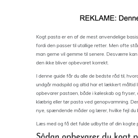
Kogt pasta er en af de mest anvendelige basisv
fordi den passer til utallige retter. Men ofte 
man gerne vil gemme til senere. Desværre kan 
den ikke bliver opbevaret korrekt.
I denne guide får du alle de bedste råd til, hv
undgår madspild og altid har et lækkert målti
opbevarer pastaen, både i køleskab og fryser, o
klæbrig eller tør pasta ved genopvarmning. Deru
nye, spændende måder og lærer, hvilke fejl du
Læs med og få det fulde udbytte af din kogte 
Sådan opbevarer du kogt p