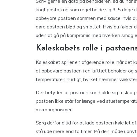
Skriv gerne en dato på beholderen, så du har 
kogt pasta kan som regel holde sig 3-5 dage i
opbevare pastaen sammen med sauce, hvis du g
gøre pastaen blød og smattet. Hvis du følger di
uden at gå på kompromis med hverken smag ell
Køleskabets rolle i pastae
Køleskabet spiller en afgørende rolle, når det
at opbevare pastaen i en lufttæt beholder og st
temperaturen hurtigt, hvilket hæmmer væksten
Det betyder, at pastaen kan holde sig frisk og si
pastaen ikke står for længe ved stuetemperatu
mikroorganismer.
Sørg derfor altid for at lade pastaen køle let 
stå ude mere end to timer. På den måde udnytt