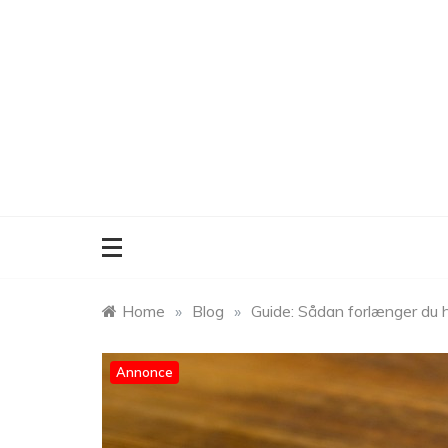
Skip
to
content
Home
»
Blog
»
Guide: Sådan forlænger du 
Annonce