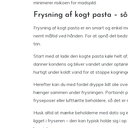
minimerer risikoen for madspild.
Frysning af kogt pasta – s
Frysning af kogt pasta er en smart og enkel m
nemt måltid ved hånden. For at opnå det bedste 
trin.
Start med at lade den kogte pasta køle helt af,
danner kondens og bliver vandet under optønin
hurtigt under koldt vand for at stoppe kogning
Herefter kan du med fordel dryppe lidt olie ov
hænger sammen under frysningen. Portionér p
fryseposer eller lufttætte beholdere, så det 
Husk altid at mærke beholderne med dato og in
ligget i fryseren – den kan typisk holde sig i 