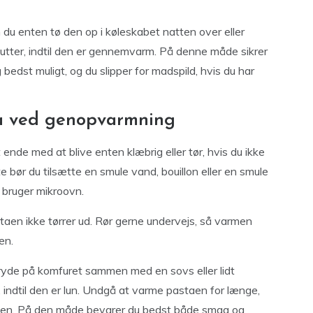
n du enten tø den op i køleskabet natten over eller
utter, indtil den er gennemvarm. På denne måde sikrer
bedst muligt, og du slipper for madspild, hvis du har
a ved genopvarmning
de med at blive enten klæbrig eller tør, hvis du ikke
e bør du tilsætte en smule vand, bouillon eller en smule
u bruger mikroovn.
astaen ikke tørrer ud. Rør gerne undervejs, så varmen
en.
ryde på komfuret sammen med en sovs eller lidt
indtil den er lun. Undgå at varme pastaen for længe,
ensen. På den måde bevarer du bedst både smag og