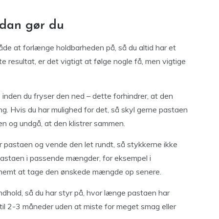
ådan gør du
åde at forlænge holdbarheden på, så du altid har et
resultat, er det vigtigt at følge nogle få, men vigtige
 inden du fryser den ned – dette forhindrer, at den
g. Hvis du har mulighed for det, så skyl gerne pastaen
en og undgå, at den klistrer sammen.
er pastaen og vende den let rundt, så stykkerne ikke
astaen i passende mængder, for eksempel i
er nemt at tage den ønskede mængde op senere.
dhold, så du har styr på, hvor længe pastaen har
op til 2-3 måneder uden at miste for meget smag eller