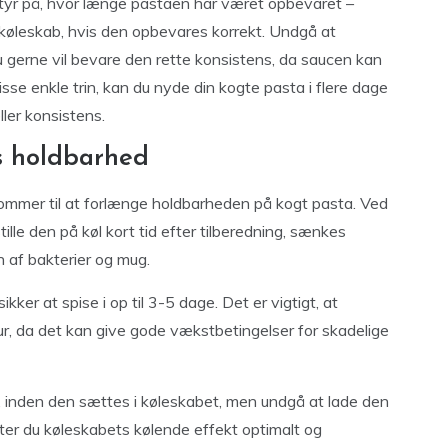
styr på, hvor længe pastaen har været opbevaret –
 køleskab, hvis den opbevares korrekt. Undgå at
erne vil bevare den rette konsistens, da saucen kan
sse enkle trin, kan du nyde din kogte pasta i flere dage
er konsistens.
ns holdbarhed
 kommer til at forlænge holdbarheden på kogt pasta. Ved
ille den på køl kort tid efter tilberedning, sænkes
 af bakterier og mug.
kker at spise i op til 3-5 dage. Det er vigtigt, at
r, da det kan give gode vækstbetingelser for skadelige
af, inden den sættes i køleskabet, men undgå at lade den
er du køleskabets kølende effekt optimalt og