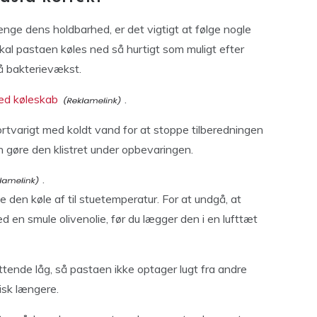
ænge dens holdbarhed, er det vigtigt at følge nogle
kal pastaen køles ned så hurtigt som muligt efter
gå bakterievækst.
ed køleskab
.
rtvarigt med koldt vand for at stoppe tilberedningen
n gøre den klistret under opbevaringen.
.
 den køle af til stuetemperatur. For at undgå, at
en smule olivenolie, før du lægger den i en lufttæt
ttende låg, så pastaen ikke optager lugt fra andre
isk længere.