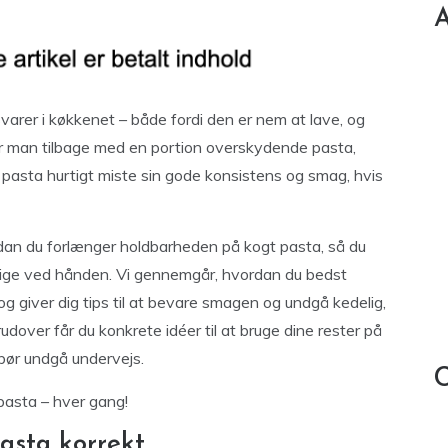
A
arer i køkkenet – både fordi den er nem at lave, og
står man tilbage med en portion overskydende pasta,
pasta hurtigt miste sin gode konsistens og smag, hvis
ordan du forlænger holdbarheden på kogt pasta, så du
d lige ved hånden. Vi gennemgår, hvordan du bedst
g giver dig tips til at bevare smagen og undgå kedelig,
dover får du konkrete idéer til at bruge dine rester på
 bør undgå undervejs.
C
pasta – hver gang!
asta korrekt