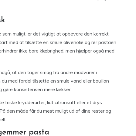
sk
 som muligt, er det vigtigt at opbevare den korrekt
tart med at tilsætte en smule olivenolie og rør pastaen
forhindrer ikke bare klæbrighed, men hjælper også med
undgå, at den tager smag fra andre madvarer i
u med fordel tilsætte en smule vand eller bouillon
g gøre konsistensen mere lækker.
e friske krydderurter, lidt citronsaft eller et drys
 På den måde får du mest muligt ud af dine rester og
elt.
 gemmer pasta