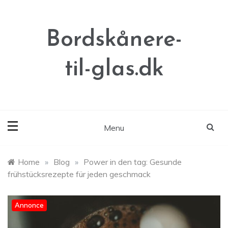
Skip
to
content
Bordskånere-
til-glas.dk
Menu
Home
»
Blog
»
Power in den tag: Gesunde
frühstücksrezepte für jeden geschmack
Annonce